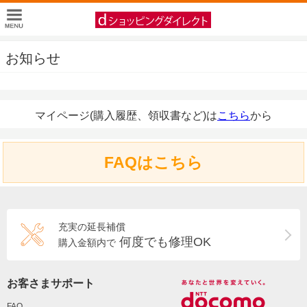
お知らせ
マイページ(購入履歴、領収書など)は
こちら
から
FAQはこちら
充実の延長補償
何度でも修理OK
購入金額内で
お客さまサポート
FAQ