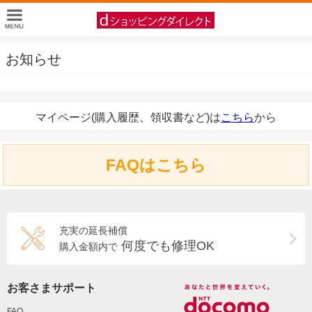
お知らせ
マイページ(購入履歴、領収書など)は
こちら
から
FAQはこちら
充実の延長補償
何度でも修理OK
購入金額内で
お客さまサポート
FAQ