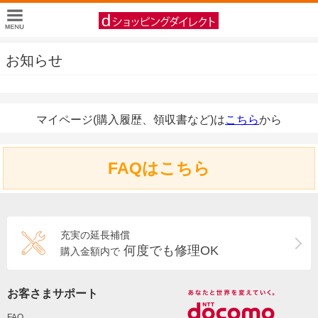
お知らせ
マイページ(購入履歴、領収書など)は
こちら
から
FAQはこちら
充実の延長補償
何度でも修理OK
購入金額内で
お客さまサポート
FAQ