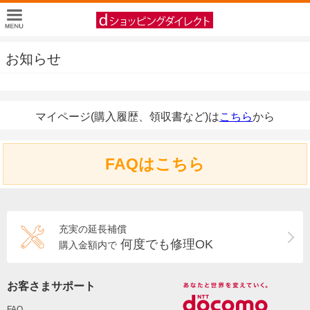
お知らせ
マイページ(購入履歴、領収書など)は
こちら
から
FAQはこちら
充実の延長補償
何度でも修理OK
購入金額内で
お客さまサポート
FAQ