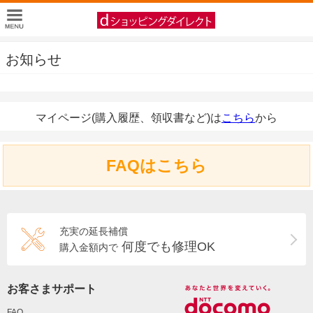
お知らせ
マイページ(購入履歴、領収書など)は
こちら
から
FAQはこちら
充実の延長補償
何度でも修理OK
購入金額内で
お客さまサポート
FAQ