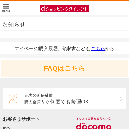
お知らせ
マイページ(購入履歴、領収書など)は
こちら
から
FAQはこちら
充実の延長補償
何度でも修理OK
購入金額内で
お客さまサポート
FAQ