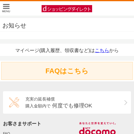
お知らせ
マイページ(購入履歴、領収書など)は
こちら
から
FAQはこちら
充実の延長補償
何度でも修理OK
購入金額内で
お客さまサポート
FAQ