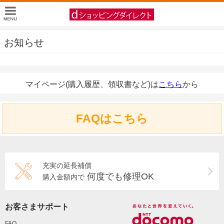
お知らせ
マイページ(購入履歴、領収書など)は
こちら
から
FAQはこちら
充実の延長補償
何度でも修理OK
購入金額内で
お客さまサポート
FAQ