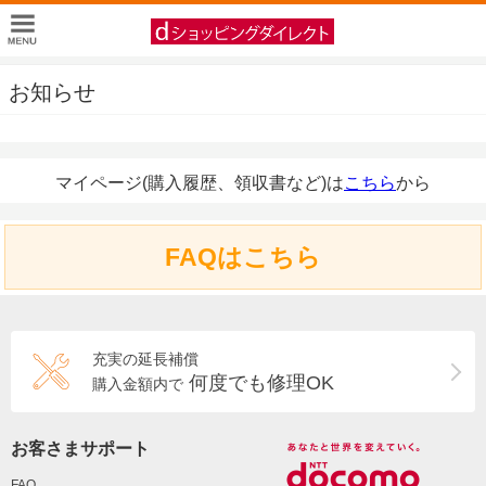
お知らせ
マイページ(購入履歴、領収書など)は
こちら
から
FAQはこちら
充実の延長補償
何度でも修理OK
購入金額内で
お客さまサポート
FAQ