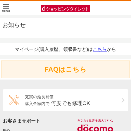
お知らせ
マイページ(購入履歴、領収書など)は
こちら
から
FAQはこちら
充実の延長補償
何度でも修理OK
購入金額内で
お客さまサポート
FAQ