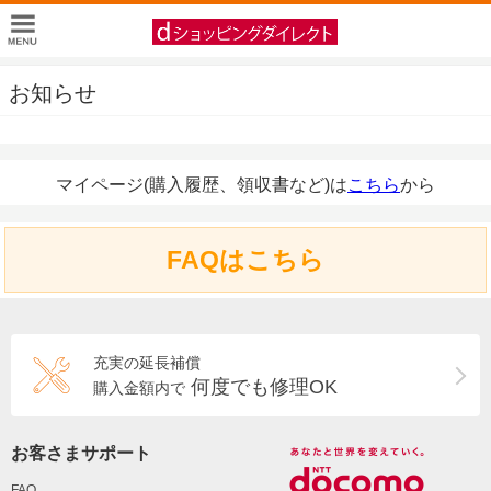
お知らせ
マイページ(購入履歴、領収書など)は
こちら
から
FAQはこちら
充実の延長補償
何度でも修理OK
購入金額内で
お客さまサポート
FAQ