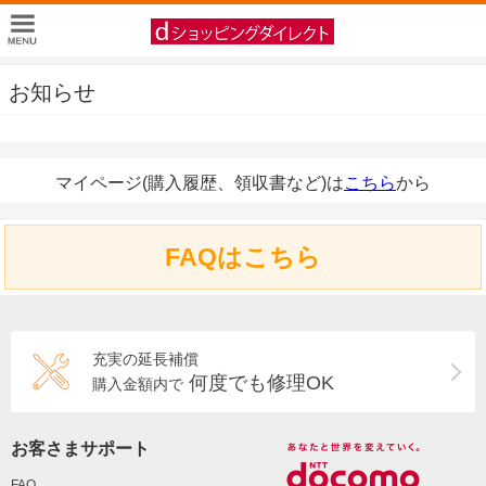
お知らせ
マイページ(購入履歴、領収書など)は
こちら
から
FAQはこちら
充実の延長補償
何度でも修理OK
購入金額内で
お客さまサポート
FAQ