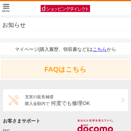
お知らせ
マイページ(購入履歴、領収書など)は
こちら
から
FAQはこちら
充実の延長補償
何度でも修理OK
購入金額内で
お客さまサポート
FAQ