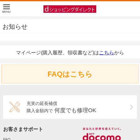
お知らせ
マイページ(購入履歴、領収書など)は
こちら
から
FAQはこちら
充実の延長補償
何度でも修理OK
購入金額内で
お客さまサポート
FAQ