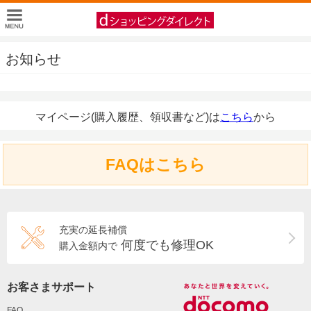
お知らせ
マイページ(購入履歴、領収書など)は
こちら
から
FAQはこちら
充実の延長補償
何度でも修理OK
購入金額内で
お客さまサポート
FAQ