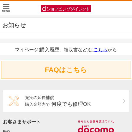
お知らせ
マイページ(購入履歴、領収書など)は
こちら
から
FAQはこちら
充実の延長補償
何度でも修理OK
購入金額内で
お客さまサポート
FAQ