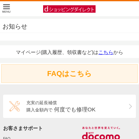
お知らせ
マイページ(購入履歴、領収書など)は
こちら
から
FAQはこちら
充実の延長補償
何度でも修理OK
購入金額内で
お客さまサポート
FAQ