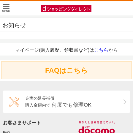
お知らせ
マイページ(購入履歴、領収書など)は
こちら
から
FAQはこちら
充実の延長補償
何度でも修理OK
購入金額内で
お客さまサポート
FAQ