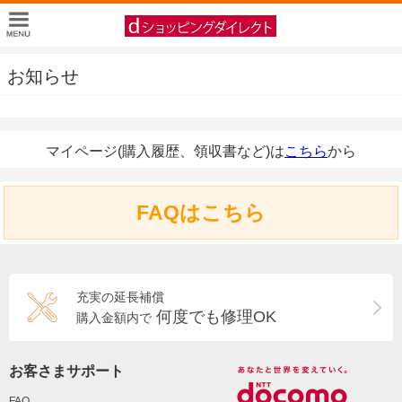
お知らせ
マイページ(購入履歴、領収書など)は
こちら
から
FAQはこちら
充実の延長補償
何度でも修理OK
購入金額内で
お客さまサポート
FAQ