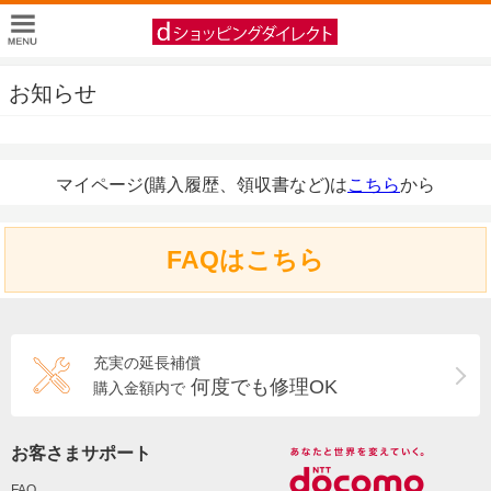
お知らせ
マイページ(購入履歴、領収書など)は
こちら
から
FAQはこちら
充実の延長補償
何度でも修理OK
購入金額内で
お客さまサポート
FAQ