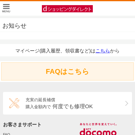
お知らせ
マイページ(購入履歴、領収書など)は
こちら
から
FAQはこちら
充実の延長補償
何度でも修理OK
購入金額内で
お客さまサポート
FAQ