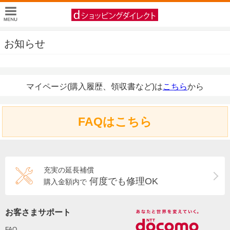
お知らせ
マイページ(購入履歴、領収書など)は
こちら
から
FAQはこちら
充実の延長補償
何度でも修理OK
購入金額内で
お客さまサポート
FAQ