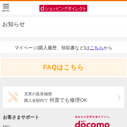
お知らせ
マイページ(購入履歴、領収書など)は
こちら
から
FAQはこちら
充実の延長補償
何度でも修理OK
購入金額内で
お客さまサポート
FAQ