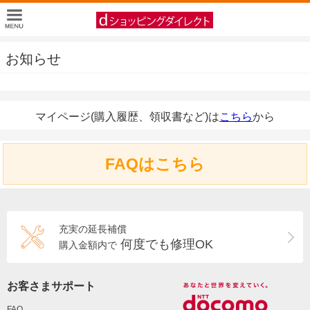
お知らせ
マイページ(購入履歴、領収書など)は
こちら
から
FAQはこちら
充実の延長補償
何度でも修理OK
購入金額内で
お客さまサポート
FAQ