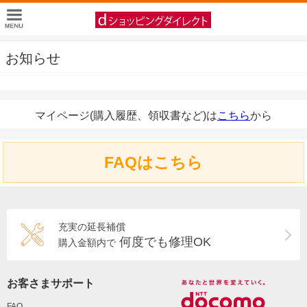
お知らせ
マイページ(購入履歴、領収書など)は
こちら
から
FAQはこちら
充実の延長補償
何度でも修理OK
購入金額内で
お客さまサポート
FAQ