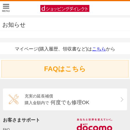
お知らせ
マイページ(購入履歴、領収書など)は
こちら
から
FAQはこちら
充実の延長補償
何度でも修理OK
購入金額内で
お客さまサポート
FAQ