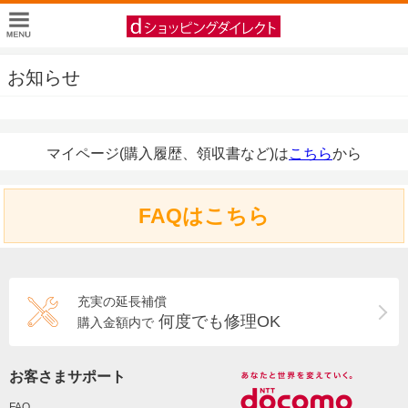
お知らせ
マイページ(購入履歴、領収書など)は
こちら
から
FAQはこちら
充実の延長補償
何度でも修理OK
購入金額内で
お客さまサポート
FAQ