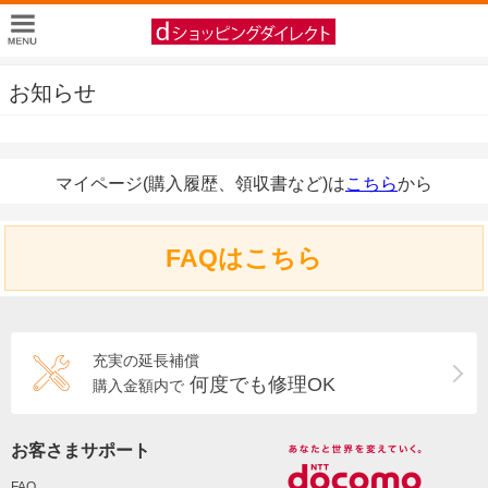
お知らせ
マイページ(購入履歴、領収書など)は
こちら
から
FAQはこちら
充実の延長補償
何度でも修理OK
購入金額内で
お客さまサポート
FAQ