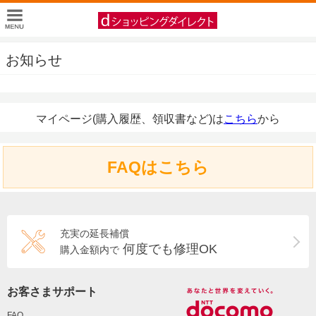
お知らせ
マイページ(購入履歴、領収書など)は
こちら
から
FAQはこちら
充実の延長補償
何度でも修理OK
購入金額内で
お客さまサポート
FAQ