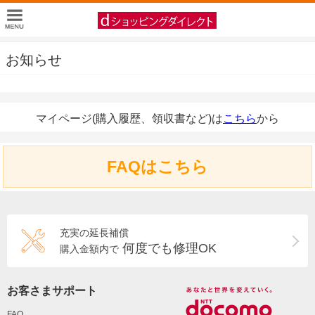
お知らせ
マイページ(購入履歴、領収書など)は
こちら
から
FAQはこちら
充実の延長補償
何度でも修理OK
購入金額内で
お客さまサポート
FAQ