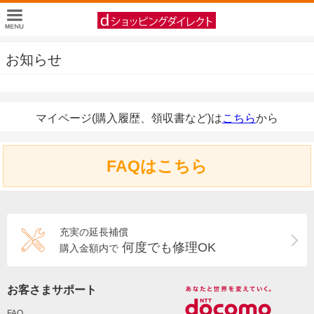
お知らせ
マイページ(購入履歴、領収書など)は
こちら
から
FAQはこちら
充実の延長補償
何度でも修理OK
購入金額内で
お客さまサポート
FAQ