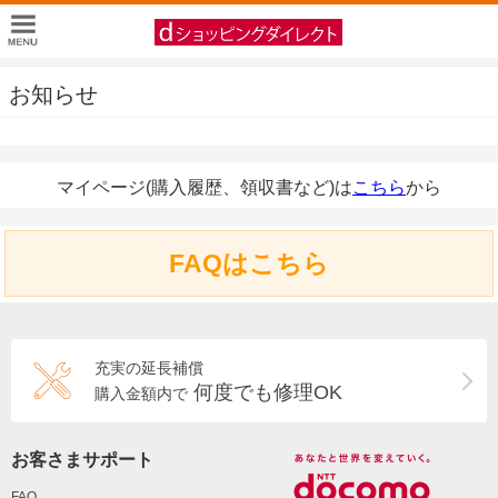
お知らせ
マイページ(購入履歴、領収書など)は
こちら
から
FAQはこちら
充実の延長補償
何度でも修理OK
購入金額内で
お客さまサポート
FAQ