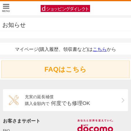
お知らせ
マイページ(購入履歴、領収書など)は
こちら
から
FAQはこちら
充実の延長補償
何度でも修理OK
購入金額内で
お客さまサポート
FAQ