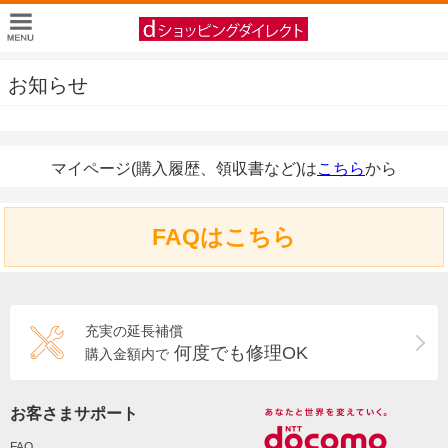
お知らせ
マイページ(購入履歴、領収書など)は
こちら
から
FAQはこちら
充実の延長補償
何度でも修理OK
購入金額内で
お客さまサポート
FAQ