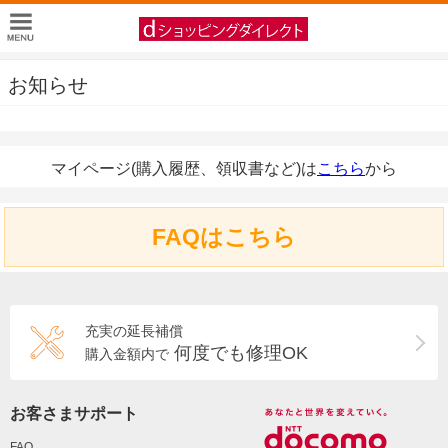
お知らせ
マイページ(購入履歴、領収書など)は
こちら
から
FAQはこちら
充実の延長補償
何度でも修理OK
購入金額内で
お客さまサポート
FAQ