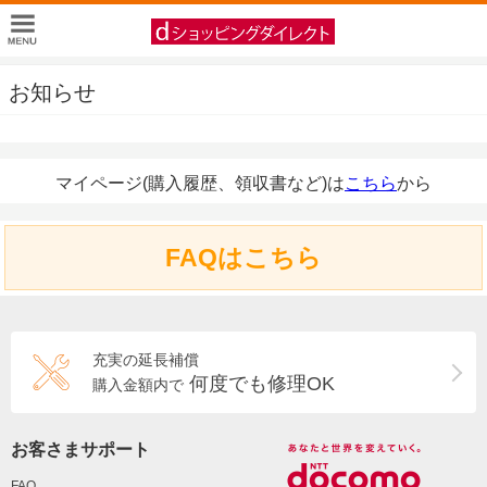
お知らせ
マイページ(購入履歴、領収書など)は
こちら
から
FAQはこちら
充実の延長補償
何度でも修理OK
購入金額内で
お客さまサポート
FAQ