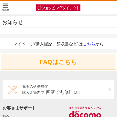
お知らせ
マイページ(購入履歴、領収書など)は
こちら
から
FAQはこちら
充実の延長補償
何度でも修理OK
購入金額内で
お客さまサポート
FAQ