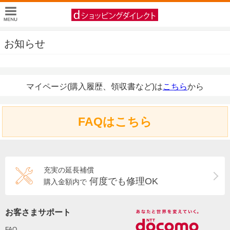
お知らせ
マイページ(購入履歴、領収書など)は
こちら
から
FAQはこちら
充実の延長補償
何度でも修理OK
購入金額内で
お客さまサポート
FAQ