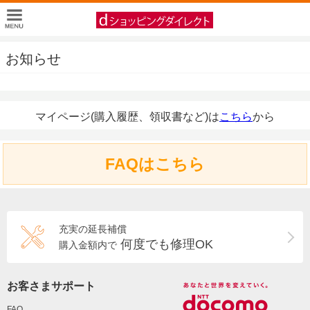
お知らせ
マイページ(購入履歴、領収書など)は
こちら
から
FAQはこちら
充実の延長補償
何度でも修理OK
購入金額内で
お客さまサポート
FAQ