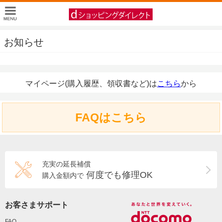
お知らせ
マイページ(購入履歴、領収書など)は
こちら
から
FAQはこちら
充実の延長補償
何度でも修理OK
購入金額内で
お客さまサポート
FAQ