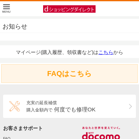
お知らせ
マイページ(購入履歴、領収書など)は
こちら
から
FAQはこちら
充実の延長補償
何度でも修理OK
購入金額内で
お客さまサポート
FAQ