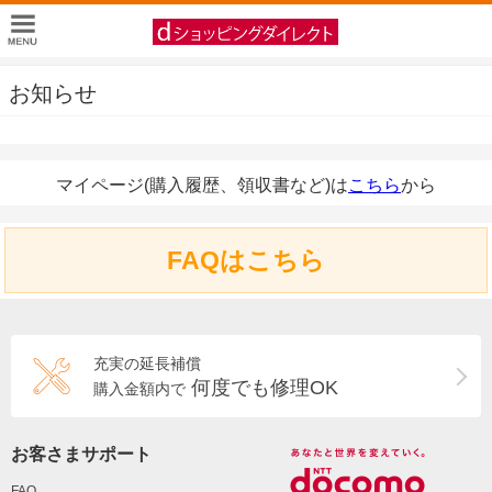
お知らせ
マイページ(購入履歴、領収書など)は
こちら
から
FAQはこちら
充実の延長補償
何度でも修理OK
購入金額内で
お客さまサポート
FAQ