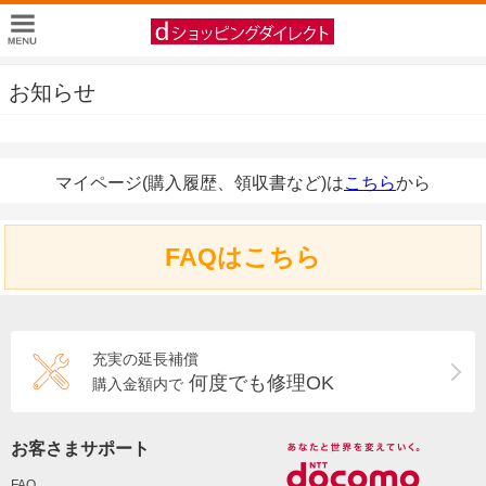
お知らせ
マイページ(購入履歴、領収書など)は
こちら
から
FAQはこちら
充実の延長補償
何度でも修理OK
購入金額内で
お客さまサポート
FAQ