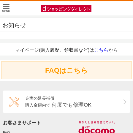
お知らせ
マイページ(購入履歴、領収書など)は
こちら
から
FAQはこちら
充実の延長補償
何度でも修理OK
購入金額内で
お客さまサポート
FAQ