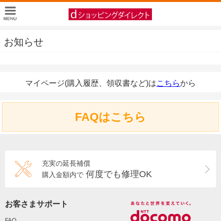
お知らせ
マイページ(購入履歴、領収書など)は
こちら
から
FAQはこちら
充実の延長補償
何度でも修理OK
購入金額内で
お客さまサポート
FAQ