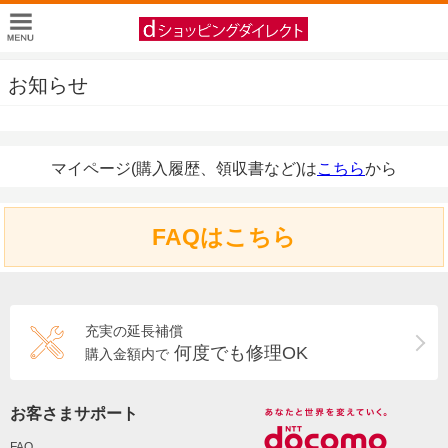
お知らせ
マイページ(購入履歴、領収書など)は
こちら
から
FAQはこちら
充実の延長補償
何度でも修理OK
購入金額内で
お客さまサポート
FAQ