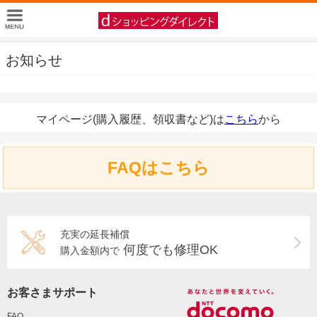
お知らせ
マイページ(購入履歴、領収書など)は
こちら
から
FAQはこちら
充実の延長補償
何度でも修理OK
購入金額内で
お客さまサポート
FAQ