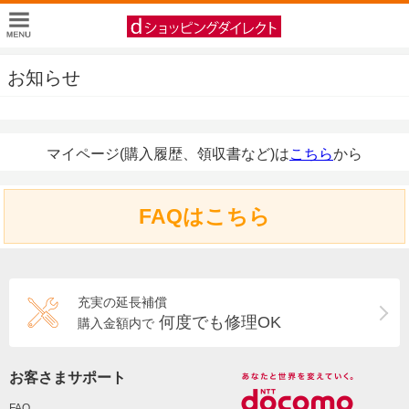
お知らせ
マイページ(購入履歴、領収書など)は
こちら
から
FAQはこちら
充実の延長補償
何度でも修理OK
購入金額内で
お客さまサポート
FAQ