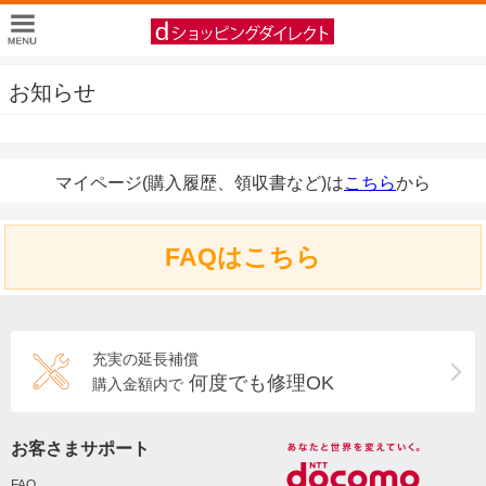
お知らせ
マイページ(購入履歴、領収書など)は
こちら
から
FAQはこちら
充実の延長補償
何度でも修理OK
購入金額内で
お客さまサポート
FAQ