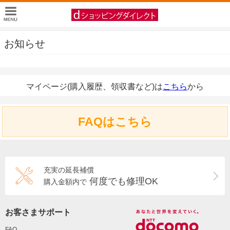
お知らせ
マイページ(購入履歴、領収書など)は
こちら
から
FAQはこちら
充実の延長補償
何度でも修理OK
購入金額内で
お客さまサポート
FAQ